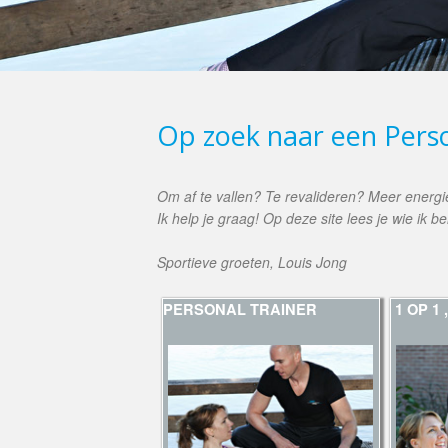
Op zoek naar een Pers
Om af te vallen? Te revalideren? Meer energie 
Ik help je graag! Op deze site lees je wie ik b
Sportieve groeten, Louis Jong
PERSONAL TRAINER
1 OP 1