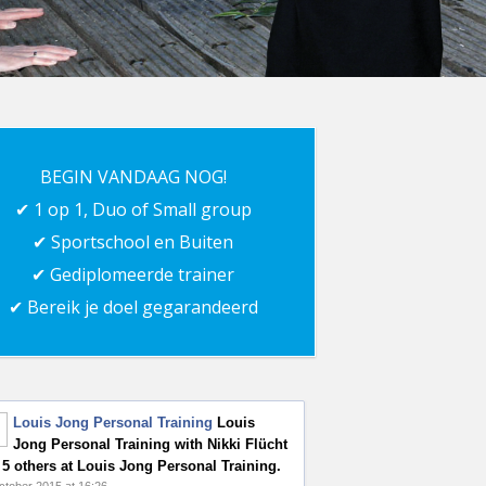
BEGIN VANDAAG NOG!
✔ 1 op 1, Duo of Small group
✔ Sportschool en Buiten
✔ Gediplomeerde trainer
✔ Bereik je doel gegarandeerd
Louis Jong Personal Training
Louis
Jong Personal Training with Nikki Flücht
 5 others at Louis Jong Personal Training.