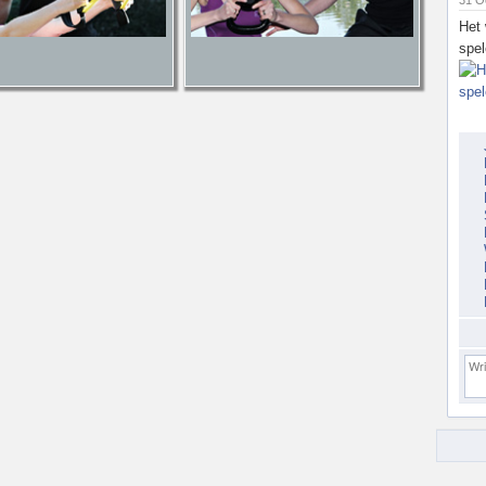
31 O
Het 
spel