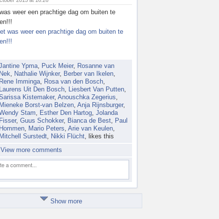
ctober 2015 at 16:26
was weer een prachtige dag om buiten te
en!!!
Jantine Ypma
,
Puck Meier
,
Rosanne van
Nek
,
Nathalie Wijnker
,
Berber van Ikelen
,
Rene Imminga
,
Rosa van den Bosch
,
Laurens Uit Den Bosch
,
Liesbert Van Putten
,
Sarissa Kistemaker
,
Anouschka Zegerius
,
Mieneke Borst-van Belzen
,
Anja Rijnsburger
,
Wendy Stam
,
Esther Den Hartog
,
Jolanda
Fisser
,
Guus Schokker
,
Bianca de Best
,
Paul
Hommen
,
Mario Peters
,
Arie van Keulen
,
Mitchell Surstedt
,
Nikki Flücht
, likes this
View more comments
Show more