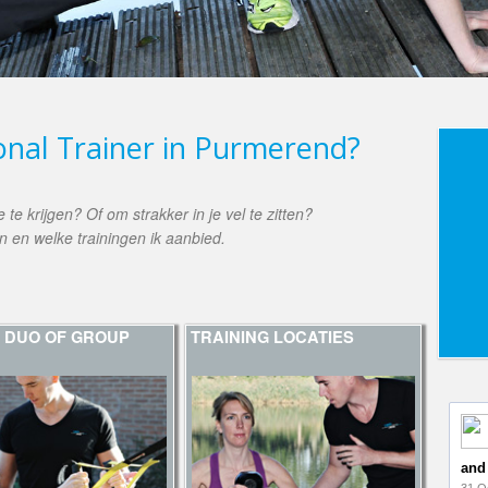
onal Trainer in Purmerend?
te krijgen? Of om strakker in je vel te zitten?
en en welke trainingen ik aanbied.
 , DUO OF GROUP
TRAINING LOCATIES
and